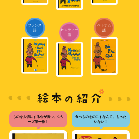
フランス
ベトナム
ヒンディー
語
語
語
ものを大切にする心が育つ、シリ
食べものをのこすなんて、もった
ーズ第一作！
いない！