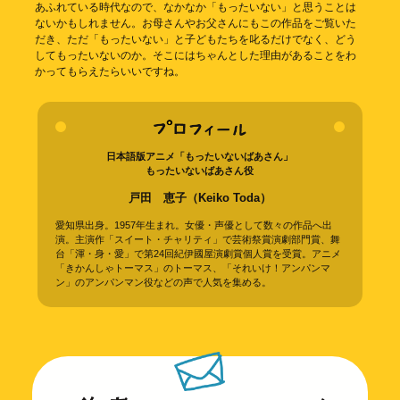
あふれている時代なので、なかなか「もったいない」と思うことは
ないかもしれません。お母さんやお父さんにもこの作品をご覧いた
だき、ただ「もったいない」と子どもたちを叱るだけでなく、どう
してもったいないのか。そこにはちゃんとした理由があることをわ
かってもらえたらいいですね。
日本語版アニメ「もったいないばあさん」
もったいないばあさん役
戸田 恵子（Keiko Toda）
愛知県出身。1957年生まれ。女優・声優として数々の作品へ出
演。主演作「スイート・チャリティ」で芸術祭賞演劇部門賞、舞
台「渾・身・愛」で第24回紀伊國屋演劇賞個人賞を受賞。アニメ
「きかんしゃトーマス」のトーマス、「それいけ！アンパンマ
ン」のアンパンマン役などの声で人気を集める。