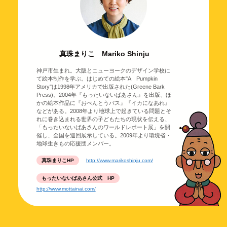
真珠まりこ Mariko Shinju
神戸市生まれ。大阪とニューヨークのデザイン学校に
て絵本制作を学ぶ。はじめての絵本"A Pumpkin
Story"は1998年アメリカで出版された(Greene Bark
Press)。2004年『もったいないばあさん』を出版、ほ
かの絵本作品に『おべんとうバス』『イカになあれ』
などがある。2008年より地球上で起きている問題とそ
れに巻き込まれる世界の子どもたちの現状を伝える、
「もったいないばあさんのワールドレポート展」を開
催し、全国を巡回展示している。2009年より環境省・
地球生きもの応援団メンバー。
真珠まりこHP
http://www.marikoshinju.com/
もったいないばあさん公式 HP
http://www.mottainai.com/