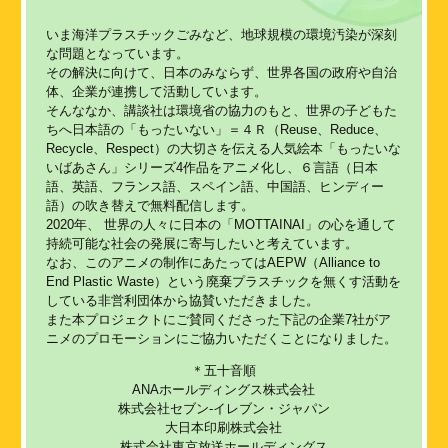
いま海洋プラスチックごみなど、地球規模の環境汚染が深刻
な問題となっています。
その解決に向けて、日本のみならず、世界各国の政府や自治
体、企業が連携して活動しています。
そんななか、講談社は環境省の協力のもと、世界の子どもた
ちへ日本語の「もったいない」＝４Ｒ（Reuse、Reduce、
Recycle、Respect）の大切さを伝える人気絵本「もったいな
いばあさん」シリーズ4作品をアニメ化し、６言語（日本
語、英語、フランス語、スペイン語、中国語、ヒンディー
語）の吹き替えで無料配信します。
2020年、 世界の人々に日本の「MOTTAINAI」の心を通して
持続可能な社会の発展に寄与したいと考えています。
なお、このアニメの制作にあたってはAEPW（Alliance to
End Plastic Waste）という廃棄プラスチックを無くす活動を
している非営利団体から協賛いただきました。
また本プロジェクトにご賛同くださった下記の企業7社がア
ニメのプロモーションにご協力いただくことになりました。
＊五十音順
ANAホールディングス株式会社
株式会社セブン‐イレブン・ジャパン
大日本印刷株式会社
株式会社東京放送ホールディングス